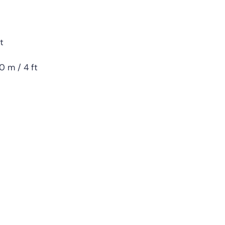
t
0 m / 4 ft