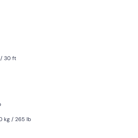
/ 30 ft
b
0 kg / 265 lb