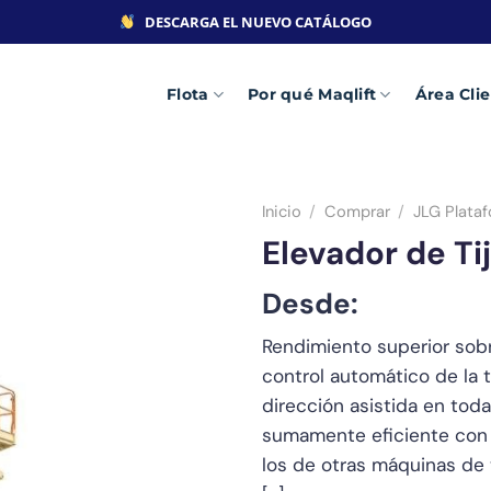
DESCARGA EL NUEVO CATÁLOGO
Flota
Por qué Maqlift
Área Cli
Inicio
/
Comprar
/
JLG Plata
Elevador de T
Desde:
Rendimiento superior sobre
control automático de la 
dirección asistida en toda
sumamente eficiente con c
los de otras máquinas de 