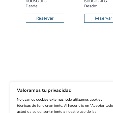
600SC JLG
660SJC JLG
Desde:
Desde:
Reservar
Reservar
Valoramos tu privacidad
No usamos cookies externas, sólo utilizamos cookies
técnicas de funcionamiento. Al hacer clic en “Aceptar todo
C/ Arroyo del Soto, 11 • P. I. La Laguna
usted da su consentimiento a nuestro uso de las