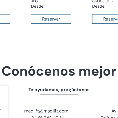
JLG
860SJ JLG
Desde:
Desde:
Reservar
Reserv
Conócenos mejor
Te ayudamos, pregúntanos
”
maqlift@maqlift.com
Avi