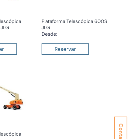
lescópica
Plataforma Telescópica 600S
 JLG
JLG
Desde:
ar
Reservar
Contacta
lescópica